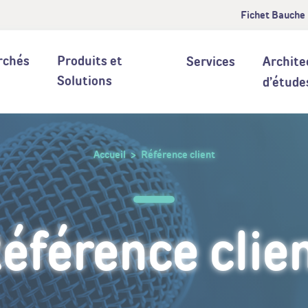
Fichet Bauche
rchés
Produits et
Services
Archite
Solutions
d’étude
Accueil
Référence client
éférence clie