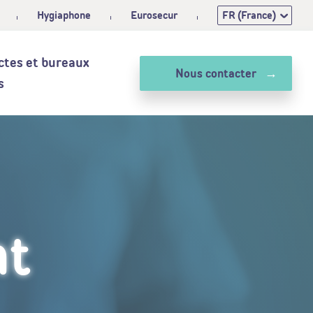
Hygiaphone
Eurosecur
FR (France)
ctes et bureaux
Nous contacter
s
nt