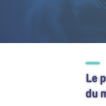
Le p
du m