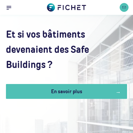
Accueil
Panneau de gestion des cookies
Nous co
Menu
Et si vos bâtiments
devenaient des Safe
Buildings ?
En savoir plus