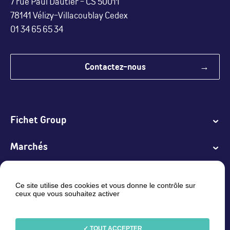
7 rue Paul Dautier - CS 50011
78141 Vélizy-Villacoublay Cedex
01 34 65 65 34
Contactez-nous
Fichet Group
Marchés
Produits et Solutions
Ce site utilise des cookies et vous donne le contrôle sur
ceux que vous souhaitez activer
Services
Linkedin
Youtube
TOUT ACCEPTER