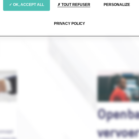
OK, ACCEPT ALL
TOUT REFUSER
PERSONALIZE
.
PRIVACY POLICY
Openb
vervoe
concept
e waarde