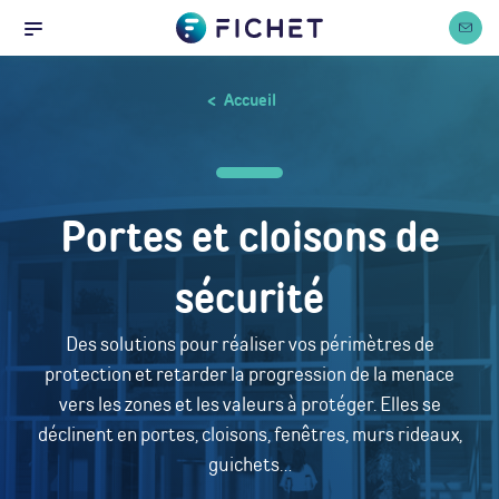
Accueil
Cookies management panel
Nous co
Menu
Accueil
Portes et cloisons de
sécurité
Des solutions pour réaliser vos périmètres de
protection et retarder la progression de la menace
vers les zones et les valeurs à protéger. Elles se
déclinent en portes, cloisons, fenêtres, murs rideaux,
guichets…