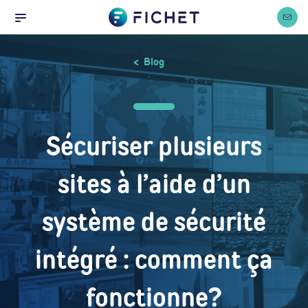
Accueil
Cookies management panel
Nous co
Menu
Blog
Sécuriser plusieurs
sites à l’aide d’un
système de sécurité
intégré : comment ça
fonctionne?