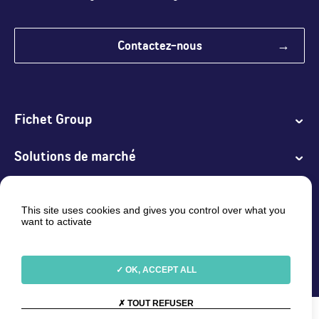
Contactez-nous
Fichet Group
Solutions de marché
Produits
This site uses cookies and gives you control over what you
want to activate
Services
Linkedin
YouTube
OK, ACCEPT ALL
TOUT REFUSER
Sélectionnez votre langue :
FR (France)
/
EN (Global)
/
FR