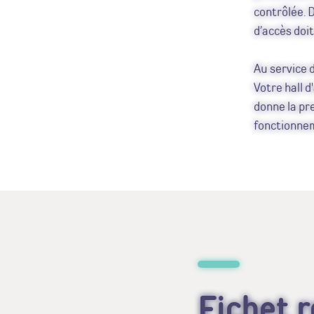
contrôlée. D
d’accès doi
Au service 
Votre hall d
donne la pr
fonctionnem
Fichet 