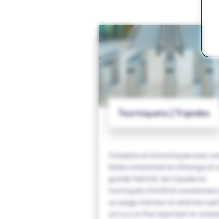
Tourniquets | Tripodes
Compacts et économiques avec un
faible consommation d’énergie et 
grande fiabilité, les tripodes et
tourniquets SlimStile conviennent
un usage interieur et exterieur pa
où il y a un flux important et const