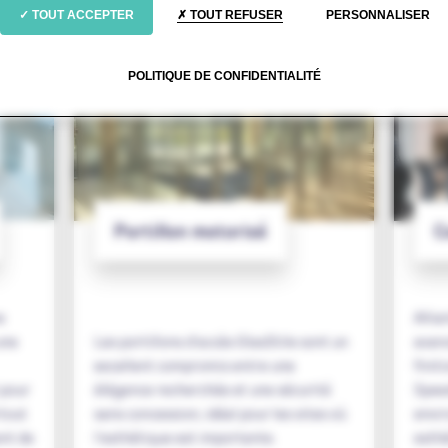
TOUT ACCEPTER
TOUT REFUSER
PERSONNALISER
POLITIQUE DE CONFIDENTIALITÉ
Portillon motorisé
C
e
Allia
une
Les portillons d'accès GlasStile sont un
avanc
excellent compromis entre une
finit
 pour
élégance recherchée et une sécurité
Speed
rtout
sans concession, idéal pour les sites où
envi
ant de
l'esthétique est importante.
esthé