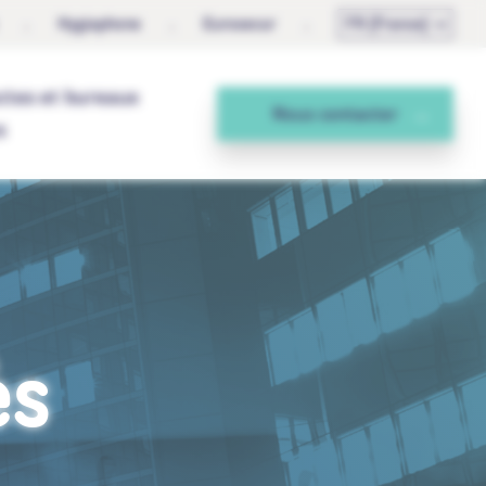
Hygiaphone
Eurosecur
FR (France)
ctes et bureaux
Nous contacter
s
ès