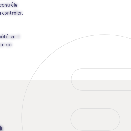
 contrôle
 contrôler.
été car il
our un
e