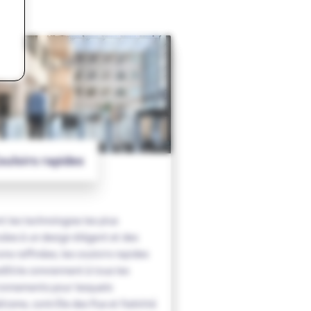
ouloirs rapides
nt les technologies les plus
ées à un design élégant et des
ions raffinées, les couloirs rapides
Stile conviennent à tous les
ronnements pour lesquels
tisme, contrôle des flux et fiabilité