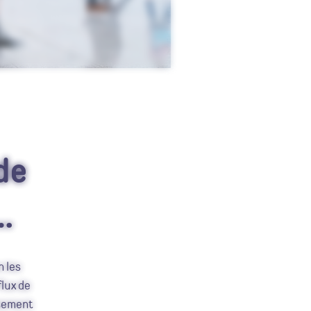
de
…
n les
flux de
usement