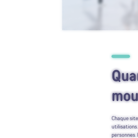
Quan
mou
Chaque site 
utilisations
personnes. 