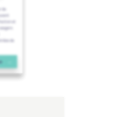
r de
ouvant
raction et
’usagers
trées de
us