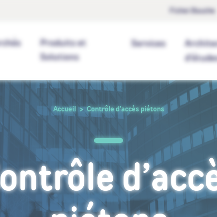
Fichet Bauche
rchés
Produits et
Services
Archite
Solutions
d’étude
Accueil
Contrôle d’accès piétons
ontrôle d’acc