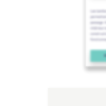
Les tambo
permetten
passage. I
intérieur 
constructi
fonctionne
P