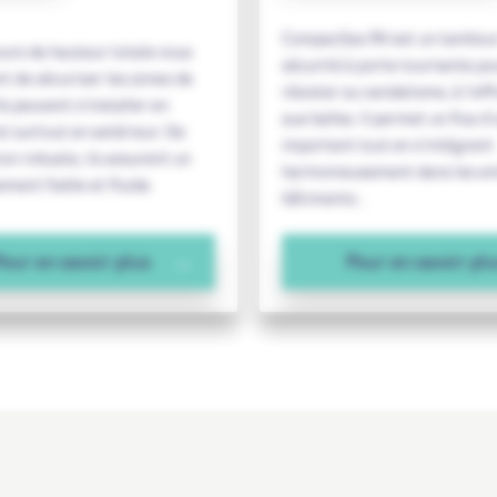
CompacSas RV est un tambou
urs de hauteur totale vous
sécurité à porte tournante p
t de sécuriser les zones de
résister au vandalisme, à l'eff
ls peuvent s'installer en
aux balles. Il permet un flux d
et surtout en extérieur. De
important tout en s'intégrant
on robuste, ils assurent un
harmonieusement dans les en
ment fiable et fluide.
bâtiments…
our en savoir plus
Pour en savoir pl