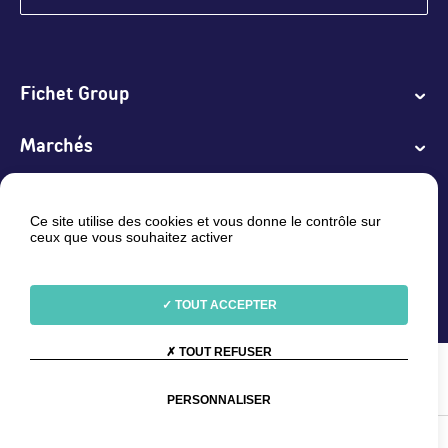
Fichet Group
Marchés
Produits et Solutions
Ce site utilise des cookies et vous donne le contrôle sur
ceux que vous souhaitez activer
Services
Linkedin
Youtube
TOUT ACCEPTER
TOUT REFUSER
Sélectionnez votre langue :
FR (France)
/
EN (Global)
/
FR
(Belgique)
/
NL (België)
PERSONNALISER
©Fichet Group 2026 -
Plan du site
-
Nous contacter
-