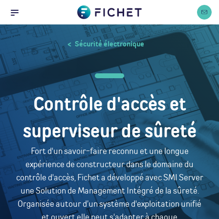
Accueil
Panneau de gestion des cookies
Nous co
Menu
Sécurité électronique
Contrôle d'accès et
superviseur de sûreté
Fort d'un savoir-faire reconnu et une longue
expérience de constructeur dans le domaine du
contrôle d'accès, Fichet a développé avec SMI Server
une Solution de Management Intégré de la sûreté.
Organisée autour d’un système d'exploitation unifié
et ouvert elle peut s'adapter à chaque