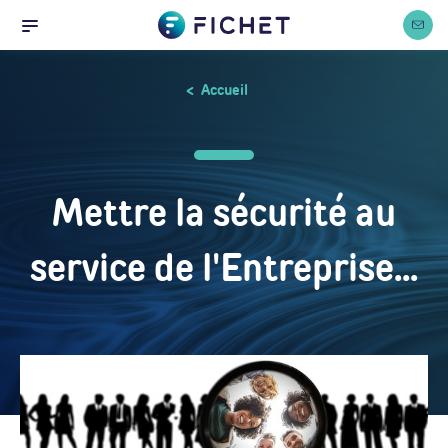
Accueil
Panneau de gestion des cookies
Nous co
Menu
Accueil
Mettre la sécurité au
service de l'Entreprise...